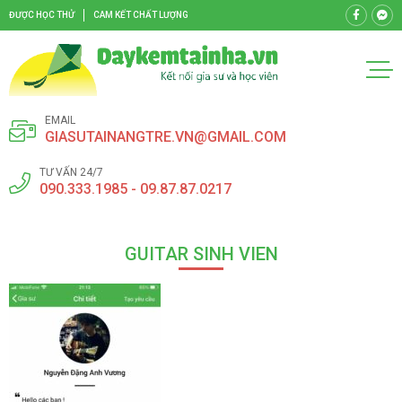
ĐƯỢC HỌC THỬ
CAM KẾT CHẤT LƯỢNG
EMAIL
GIASUTAINANGTRE.VN@GMAIL.COM
TƯ VẤN 24/7
090.333.1985 - 09.87.87.0217
GUITAR SINH VIEN