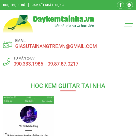
ĐƯỢC HỌC THỬ
CAM KẾT CHẤT LƯỢNG
EMAIL
GIASUTAINANGTRE.VN@GMAIL.COM
TƯ VẤN 24/7
090.333.1985 - 09.87.87.0217
HOC KEM GUITAR TAI NHA