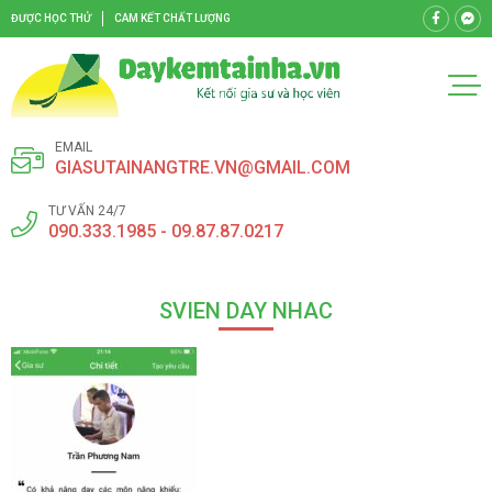
ĐƯỢC HỌC THỬ
CAM KẾT CHẤT LƯỢNG
EMAIL
GIASUTAINANGTRE.VN@GMAIL.COM
TƯ VẤN 24/7
090.333.1985 - 09.87.87.0217
SVIEN DAY NHAC