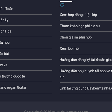
môn Toán
Xem hợp đồng nhận lớp
môn Lý
Tham khảo học phí gia sư
môn Hóa
Chọn gia sư phù hợp
iểu học
Xem lớp mới
áo bài
Hướng dẫn đăng ký tài khoản gia
ạy vẽ
Hướng dẫn phụ huynh tải app và t
s trường quốc tế
sư
iano organ Guitar
Link tải ứng dụng Daykemtainha.
Copyright ©2018 www.daykemtainha.vn