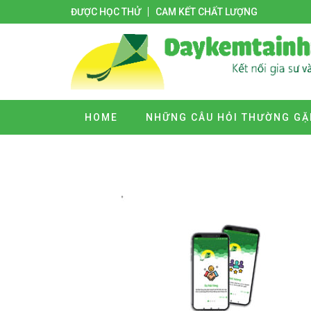
ĐƯỢC HỌC THỬ
CAM KẾT CHẤT LƯỢNG
HOME
NHỮNG CÂU HỎI THƯỜNG GẶ