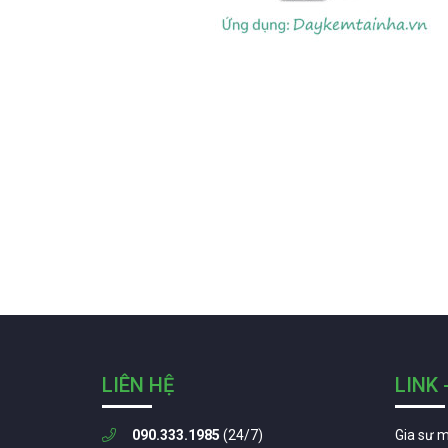
LIÊN HỆ
LINK 
090.333.1985
(24/7)
Gia sư 