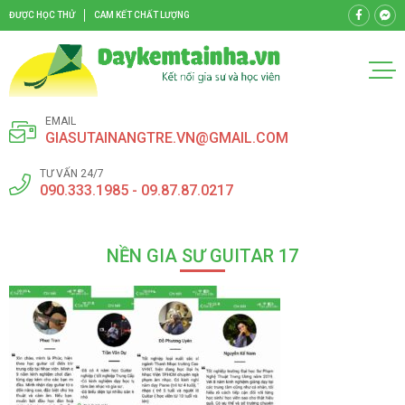
ĐƯỢC HỌC THỬ
CAM KẾT CHẤT LƯỢNG
EMAIL
GIASUTAINANGTRE.VN@GMAIL.COM
TƯ VẤN 24/7
090.333.1985 - 09.87.87.0217
NỀN GIA SƯ GUITAR 17