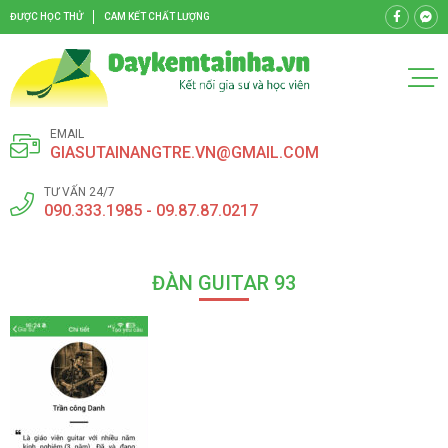
ĐƯỢC HỌC THỬ
CAM KẾT CHẤT LƯỢNG
EMAIL
GIASUTAINANGTRE.VN@GMAIL.COM
TƯ VẤN 24/7
090.333.1985 - 09.87.87.0217
ĐÀN GUITAR 93