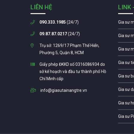
LIÊN HỆ
LINK 
090.333.1985
(24/7)
Gia sư 
09.87.87.0217
(24/7)
Gia sư 
Trụ sở: 1269/17 Phạm Thế Hiển,
Gia sư 
Phường 5, Quận 8, HCM
Gia sư t
Giấy phép ĐKKD số 0316086934 do
sở kế hoạch và đầu tư thành phố Hồ
Gia sư b
Chí Minh cấp
Gia sư d
info@giasutainangtre.vn
Gia sư h
Gia sư P