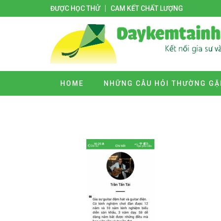
ĐƯỢC HỌC THỬ
CAM KẾT CHẤT LƯỢNG
HOME
NHỮNG CÂU HỎI THƯỜNG GẶ