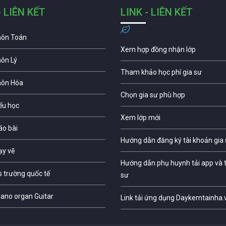
- LIÊN KẾT
LINK - LIÊN KẾT
môn Toán
Xem hợp đồng nhận lớp
môn Lý
Tham khảo học phí gia sư
môn Hóa
Chọn gia sư phù hợp
iểu học
Xem lớp mới
áo bài
Hướng dẫn đăng ký tài khoản gia
ạy vẽ
Hướng dẫn phụ huynh tải app và t
s trường quốc tế
sư
iano organ Guitar
Link tải ứng dụng Daykemtainha.