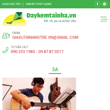
ĐƯỢC HỌC THỬ
CAM KẾT CHẤT LƯỢNG
EMAIL
GIASUTAINANGTRE.VN@GMAIL.COM
TƯ VẤN 24/7
090.333.1985 - 09.87.87.0217
3A