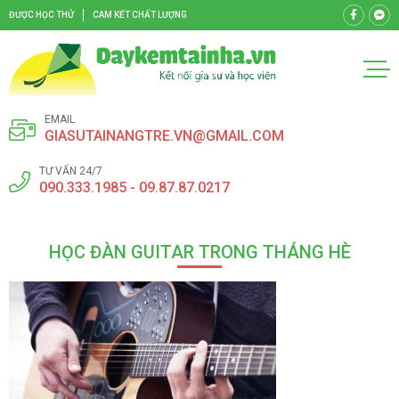
ĐƯỢC HỌC THỬ
CAM KẾT CHẤT LƯỢNG
EMAIL
GIASUTAINANGTRE.VN@GMAIL.COM
TƯ VẤN 24/7
090.333.1985 - 09.87.87.0217
HỌC ĐÀN GUITAR TRONG THÁNG HÈ