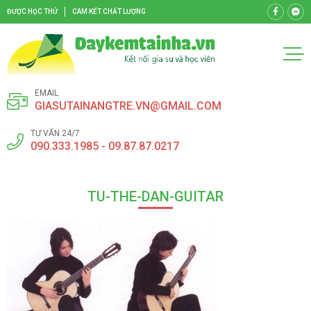
ĐƯỢC HỌC THỬ
CAM KẾT CHẤT LƯỢNG
EMAIL
GIASUTAINANGTRE.VN@GMAIL.COM
TƯ VẤN 24/7
090.333.1985 - 09.87.87.0217
TU-THE-DAN-GUITAR