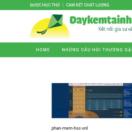
ĐƯỢC HỌC THỬ
CAM KẾT CHẤT LƯỢNG
HOME
NHỮNG CÂU HỎI THƯỜNG GẶ
phan-mem-hoc-onl