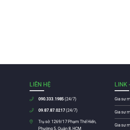
LIÊN HỆ
LINK 
090.333.1985
(24/7)
Gia sư 
09.87.87.0217
(24/7)
Gia sư 
Trụ sở: 1269/17 Phạm Thế Hiển,
Gia sư 
Phường 5, Quận 8, HCM