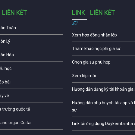
- LIÊN KẾT
LINK - LIÊN KẾT
môn Toán
Xem hợp đồng nhận lớp
môn Lý
Tham khảo học phí gia sư
môn Hóa
Chọn gia sư phù hợp
iểu học
Xem lớp mới
áo bài
Hướng dẫn đăng ký tài khoản gia
ạy vẽ
Hướng dẫn phụ huynh tải app và t
s trường quốc tế
sư
iano organ Guitar
Link tải ứng dụng Daykemtainha.