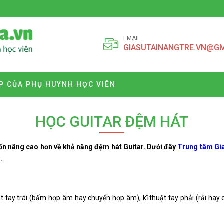
EMAIL
GIASUTAINANGTRE.VN@G
P CỦA PHỤ HUYNH HỌC VIÊN
HỌC GUITAR ĐỆM HÁT
ốn nâng cao hơn về khả năng đệm hát Guitar. Dưới đây
Trung tâm Gia
t
.
 tay trái (bấm hợp âm hay chuyển hợp âm), kĩ thuật tay phải (rải hay 