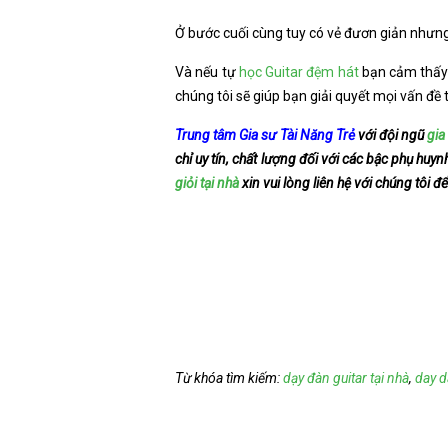
Ở bước cuối cùng tuy có vẻ đươn giản nhưng c
Và nếu tự
học Guitar đệm hát
bạn cảm thấy 
chúng tôi sẽ giúp bạn giải quyết mọi vấn đề
Trung tâm Gia sư Tài Năng Trẻ
với đội ngũ
gia
chỉ uy tín, chất lượng đối với các bậc phụ hu
giỏi tại nhà
xin vui lòng liên hệ với chúng tôi đ
Từ khóa tìm kiếm:
dạy đàn guitar tại nhà
,
day da