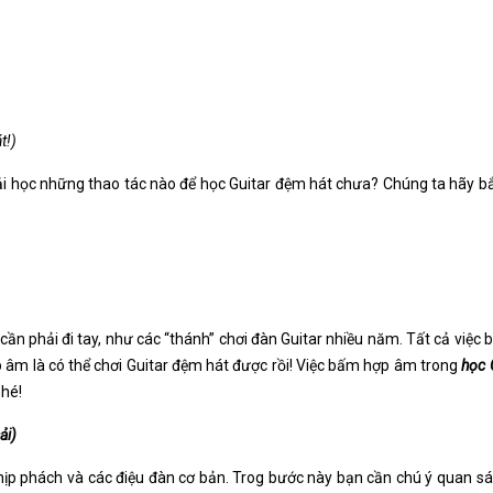
t!)
i học những thao tác nào để học Guitar đệm hát chưa? Chúng ta hãy bắ
cần phải đi tay, như các “thánh” chơi đàn Guitar nhiều năm. Tất cả việ
ợp âm là có thể chơi Guitar đệm hát được rồi! Việc bấm hợp âm trong
học 
nhé!
ải)
hịp phách và các điệu đàn cơ bản. Trog bước này bạn cần chú ý quan sá