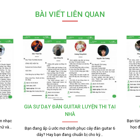
BÀI VIẾT LIÊN QUAN
GIA SƯ DẠY ĐÀN GUITAR LUYỆN THI TẠI
NHÀ
n nhạc
Bạn từn
thử và…
học 
Bạn đang ấp ủ ước mơ chinh phục cây đàn guitar 6
dây? Hay bạn đang chuẩn bị cho kỳ…