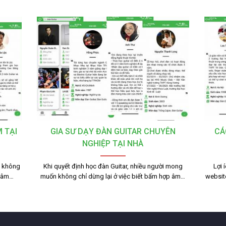
 TẠI
GIA SƯ DẠY ĐÀN GUITAR CHUYÊN
CÁ
NGHIỆP TẠI NHÀ
n không
Khi quyết định học đàn Guitar, nhiều người mong
Lợi 
 tâm…
muốn không chỉ dừng lại ở việc biết bấm hợp âm…
websit