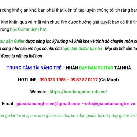
ũng khá gian khổ, bạn phải thật kiên trì tập luyện chúng tôi tin rằng bạ
khó khăn quá và mãi vẫn chưa tìm được hướng giải quyết bạn có thể t
 trong
học Guitar đệm hát
.
 sư đàn Guitar
được sàng lọc kỹ lưỡng và khắt khe về trình độ chuyên môn c
ynh cũng như các em học có nhu cầu
học đàn Guitar tại nhà
. Mọi chi tiết cần t
ể được tư vấn cụ thể hơn
TRUNG TÂM TÀI NĂNG TRẺ
– NHẬN
DẠY ĐÀN GUITAR
TẠI NHÀ
HOTLINE :
090 333 1985 – 09 87 87 0217
(Cô Mượt)
Website :
https://hocdanguitar.edu.vn/
Email :
giasutainangtre.vn@gmail.com –
info@giasutainangtre.vn
n guitar tai nha
,
hoc dan guitar tai nha
,
học đàn guitar tại nhà
,
day guitar tai