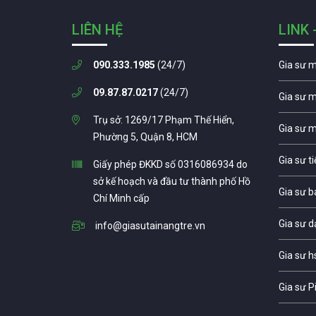
LIÊN HỆ
LINK 
090.333.1985
(24/7)
Gia sư 
09.87.87.0217
(24/7)
Gia sư 
Trụ sở: 1269/17 Phạm Thế Hiển,
Gia sư 
Phường 5, Quận 8, HCM
Gia sư t
Giấy phép ĐKKD số 0316086934 do
sở kế hoạch và đầu tư thành phố Hồ
Gia sư b
Chí Minh cấp
Gia sư d
info@giasutainangtre.vn
Gia sư h
Gia sư P