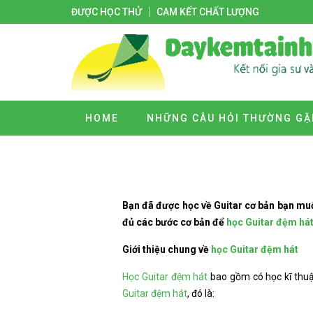
ĐƯỢC HỌC THỬ
CAM KẾT CHẤT LƯỢNG
HOME
NHỮNG CÂU HỎI THƯỜNG GẶ
Bạn đã được học về Guitar cơ bản bạn mu
đủ các bước cơ bản để
học Guitar đệm há
Giới thiệu chung về
học Guitar đệm hát
Học Guitar đệm hát
bao gồm có học kĩ thuật
Guitar đệm hát
, đó là: