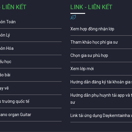
- LIÊN KẾT
LINK - LIÊN KẾT
môn Toán
Xem hợp đồng nhận lớp
môn Lý
Tham khảo học phí gia sư
môn Hóa
Chọn gia sư phù hợp
iểu học
Xem lớp mới
áo bài
Hướng dẫn đăng ký tài khoản gia
ạy vẽ
Hướng dẫn phụ huynh tải app và t
s trường quốc tế
sư
iano organ Guitar
Link tải ứng dụng Daykemtainha.