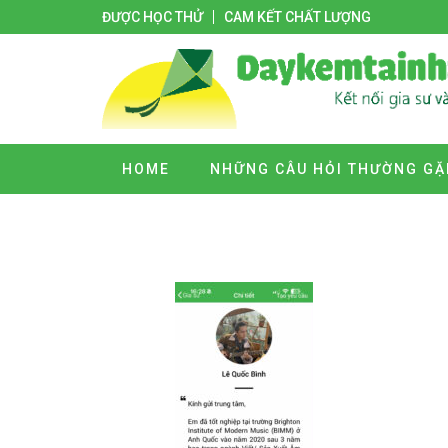
ĐƯỢC HỌC THỬ
CAM KẾT CHẤT LƯỢNG
HOME
NHỮNG CÂU HỎI THƯỜNG GẶ