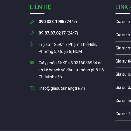
LIÊN HỆ
LINK 
090.333.1985
(24/7)
Gia sư 
09.87.87.0217
(24/7)
Gia sư 
Trụ sở: 1269/17 Phạm Thế Hiển,
Gia sư 
Phường 5, Quận 8, HCM
Gia sư t
Giấy phép ĐKKD số 0316086934 do
sở kế hoạch và đầu tư thành phố Hồ
Gia sư b
Chí Minh cấp
Gia sư d
info@giasutainangtre.vn
Gia sư h
Gia sư P