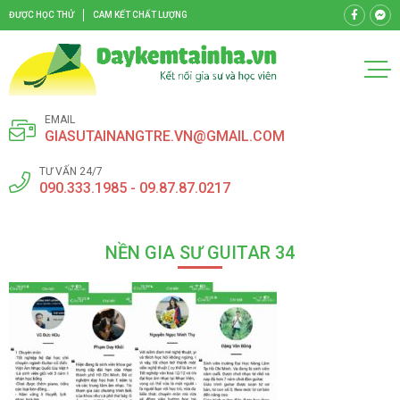
ĐƯỢC HỌC THỬ
CAM KẾT CHẤT LƯỢNG
EMAIL
GIASUTAINANGTRE.VN@GMAIL.COM
TƯ VẤN 24/7
090.333.1985 - 09.87.87.0217
NỀN GIA SƯ GUITAR 34