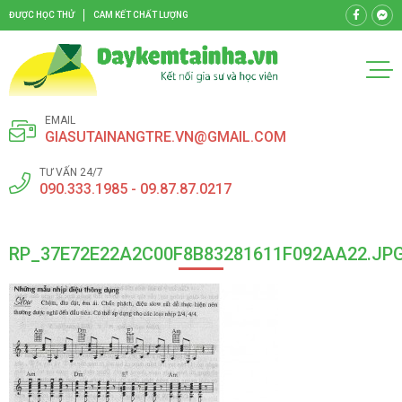
ĐƯỢC HỌC THỬ
CAM KẾT CHẤT LƯỢNG
EMAIL
GIASUTAINANGTRE.VN@GMAIL.COM
TƯ VẤN 24/7
090.333.1985 - 09.87.87.0217
RP_37E72E22A2C00F8B83281611F092AA22.JP