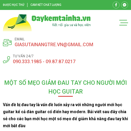
ĐƯỢC HỌC THỬ
CAM KẾT CHẤT LƯỢNG
EMAIL
GIASUTAINANGTRE.VN@GMAIL.COM
TƯ VẤN 24/7
090.333.1985 - 09.87.87.0217
MỘT SỐ MẸO GIẢM ĐAU TAY CHO NGƯỜI MỚI
HỌC GUITAR
Vấn đề bị đau tay là vấn đề luốn xảy ra với những người mới học
guitar kể cả đàn guitar cổ điển hay modern. Bải viết sau đây chia
sẻ cho các bạn mới học một số mẹo để giảm khả năng đau tay khi
mới bắt đầu