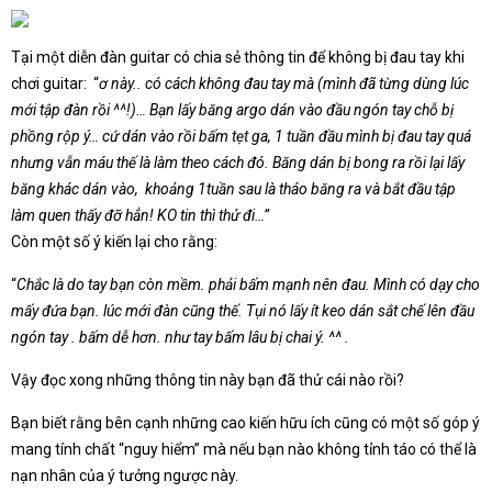
Tại một diễn đàn guitar có chia sẻ thông tin để không bị đau tay khi
chơi guitar: “
ơ này.. có cách không đau tay mà (mình đã từng dùng lúc
mới tập đàn rồi ^^!)… Bạn lấy băng argo dán vào đầu ngón tay chỗ bị
phồng rộp ý… cứ dán vào rồi bấm tẹt ga, 1 tuần đầu mình bị đau tay quá
nhưng vẫn máu thế là làm theo cách đó. Băng dán bị bong ra rồi lại lấy
băng khác dán vào, khoảng 1tuần sau là tháo băng ra và bắt đầu tập
làm quen thấy đỡ hẳn! KO tin thì thử đi…”
Còn một số ý kiến lại cho rằng:
“
Chắc là do tay bạn còn mềm. phải bấm mạnh nên đau. Mình có dạy cho
mấy đứa bạn. lúc mới đàn cũng thế. Tụi nó lấy ít keo dán sắt chế lên đầu
ngón tay . bấm dễ hơn. như tay bấm lâu bị chai ý. ^^ .
Vậy đọc xong những thông tin này bạn đã thử cái nào rồi?
Bạn biết rằng bên cạnh những cao kiến hữu ích cũng có một số góp ý
mang tính chất “nguy hiểm” mà nếu bạn nào không tỉnh táo có thể là
nạn nhân của ý tưởng ngược này.