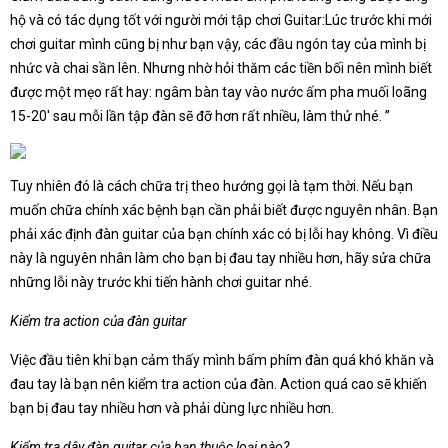
hộ và có tác dụng tốt với người mới tập chơi Guitar:Lúc trước khi mới
chơi guitar mình cũng bị như bạn vậy, các đầu ngón tay của mình bị
nhức và chai sần lên. Nhưng nhờ hỏi thăm các tiền bối nên mình biết
được một mẹo rất hay: ngâm bàn tay vào nước ấm pha muối loãng
15-20′ sau mỗi lần tập đàn sẽ đỡ hơn rất nhiều, làm thử nhé. ”
Tuy nhiên đó là cách chữa trị theo hướng gọi là tạm thời. Nếu bạn
muốn chữa chính xác bệnh bạn cần phải biết được nguyên nhân. Bạn
phải xác định đàn guitar của bạn chính xác có bị lỗi hay không. Vì điều
này là nguyên nhân làm cho bạn bị đau tay nhiều hơn, hãy sửa chữa
những lỗi này trước khi tiến hành chơi guitar nhé.
Kiểm tra action của đàn guitar
Việc đầu tiên khi bạn cảm thấy mình bấm phím đàn quá khó khăn và
đau tay là bạn nên kiểm tra action của đàn. Action quá cao sẽ khiến
bạn bị đau tay nhiều hơn và phải dùng lực nhiều hơn.
Kiểm tra dây đàn guitar của bạn thuộc loại nào?