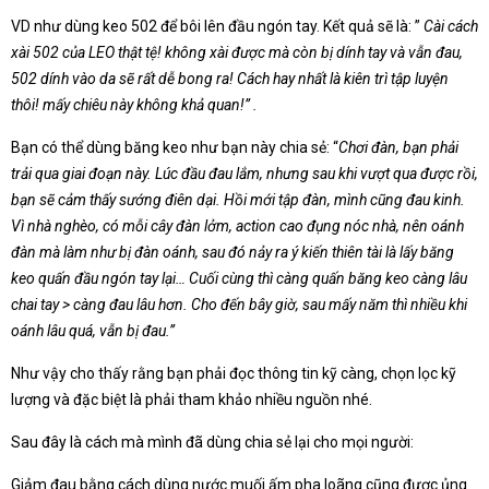
VD như dùng keo 502 để bôi lên đầu ngón tay. Kết quả sẽ là: ”
Cài cách
xài 502 của LEO thật tệ! không xài được mà còn bị dính tay và vẫn đau,
502 dính vào da sẽ rất dễ bong ra! Cách hay nhất là kiên trì tập luyện
thôi! mấy chiêu này không khả quan!” .
Bạn có thể dùng băng keo như bạn này chia sẻ: “
Chơi đàn, bạn phải
trải qua giai đoạn này. Lúc đầu đau lắm, nhưng sau khi vượt qua được rồi,
bạn sẽ cảm thấy sướng điên dại. Hồi mới tập đàn, mình cũng đau kinh.
Vì nhà nghèo, có mỗi cây đàn lởm, action cao đụng nóc nhà, nên oánh
đàn mà làm như bị đàn oánh, sau đó nảy ra ý kiến thiên tài là lấy băng
keo quấn đầu ngón tay lại… Cuối cùng thì càng quấn băng keo càng lâu
chai tay > càng đau lâu hơn. Cho đến bây giờ, sau mấy năm thì nhiều khi
oánh lâu quá, vẫn bị đau.”
Như vậy cho thấy rằng bạn phải đọc thông tin kỹ càng, chọn lọc kỹ
lượng và đặc biệt là phải tham khảo nhiều nguồn nhé.
Sau đây là cách mà mình đã dùng chia sẻ lại cho mọi người:
Giảm đau bằng cách dùng nước muối ấm pha loãng cũng được ủng