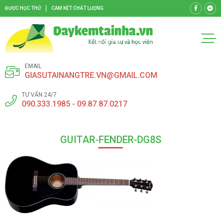
ĐƯỢC HỌC THỬ
CAM KẾT CHẤT LƯỢNG
EMAIL
GIASUTAINANGTRE.VN@GMAIL.COM
TƯ VẤN 24/7
090.333.1985 - 09.87.87.0217
GUITAR-FENDER-DG8S