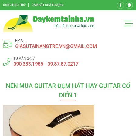
ĐƯỢC HỌC THỬ
CAM KẾT CHẤT LƯỢNG
EMAIL
GIASUTAINANGTRE.VN@GMAIL.COM
TƯ VẤN 24/7
090.333.1985 - 09.87.87.0217
NÊN MUA GUITAR ĐỆM HÁT HAY GUITAR CỔ
ĐIỂN 1