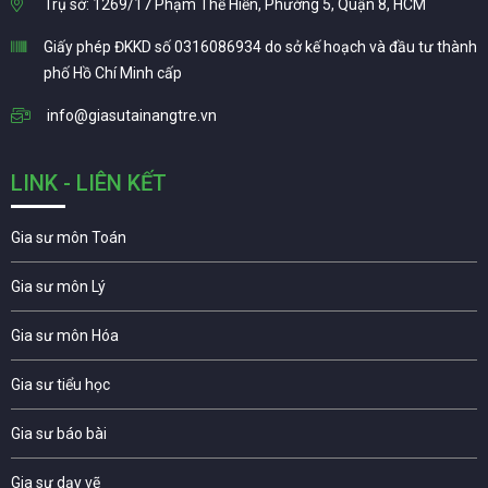
Trụ sở: 1269/17 Phạm Thế Hiển, Phường 5, Quận 8, HCM
Giấy phép ĐKKD số 0316086934 do sở kế hoạch và đầu tư thành
phố Hồ Chí Minh cấp
info@giasutainangtre.vn
LINK - LIÊN KẾT
Gia sư môn Toán
Gia sư môn Lý
Gia sư môn Hóa
Gia sư tiểu học
Gia sư báo bài
Gia sư dạy vẽ