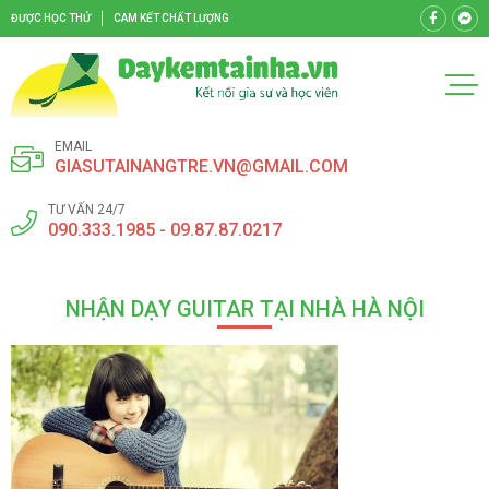
ĐƯỢC HỌC THỬ
CAM KẾT CHẤT LƯỢNG
EMAIL
GIASUTAINANGTRE.VN@GMAIL.COM
TƯ VẤN 24/7
090.333.1985 - 09.87.87.0217
NHẬN DẠY GUITAR TẠI NHÀ HÀ NỘI