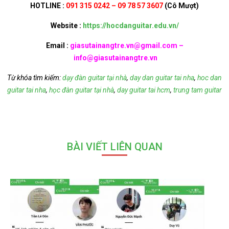
HOTLINE :
091 315 0242 – 09 78 57 3607
(Cô Mượt)
Website :
https://hocdanguitar.edu.vn/
Email :
giasutainangtre.vn@gmail.com –
info@giasutainangtre.vn
Từ khóa tìm kiếm:
dạy đàn guitar tại nhà
,
day dan guitar tai nha
,
hoc dan
guitar tai nha
,
học đàn guitar tại nhà
,
day guitar tai hcm
,
trung tam guitar
BÀI VIẾT LIÊN QUAN