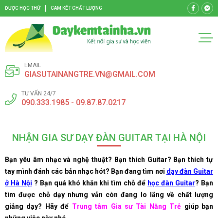
ĐƯỢC HỌC THỬ
CAM KẾT CHẤT LƯỢNG
EMAIL
GIASUTAINANGTRE.VN@GMAIL.COM
TƯ VẤN 24/7
090.333.1985 - 09.87.87.0217
NHẬN GIA SƯ DẠY ĐÀN GUITAR TẠI HÀ NỘI
Bạn yêu âm nhạc và nghệ thuật? Bạn thích Guitar? Bạn thích tự
tay mình đánh các bản nhạc hót? Bạn đang tìm nơi
dạy đàn Guitar
ở Hà Nội
? Bạn quá khó khăn khi tìm chỗ để
học đàn Guitar
? Bạn
tìm được chỗ dạy nhưng vẫn còn đang lo lắng về chất lượng
giảng dạy? Hãy để
Trung tâm Gia sư Tài Năng Trẻ
giúp bạn