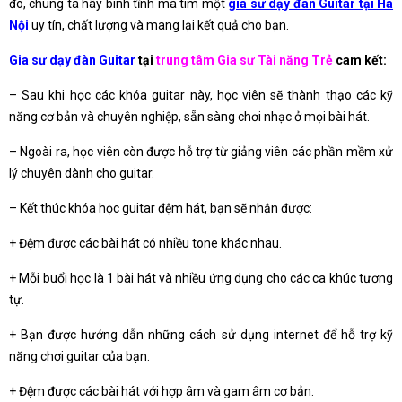
đó, chúng ta hãy bình tĩnh mà tìm một
gia sư dạy đàn Guitar tại Hà
Nội
uy tín, chất lượng và mang lại kết quả cho bạn.
Gia sư dạy đàn Guitar
tại
trung tâm Gia sư Tài năng Trẻ
cam kết:
– Sau khi học các khóa guitar này, học viên sẽ thành thạo các kỹ
năng cơ bản và chuyên nghiệp, sẵn sàng chơi nhạc ở mọi bài hát.
– Ngoài ra, học viên còn được hỗ trợ từ giảng viên các phần mềm xử
lý chuyên dành cho guitar.
– Kết thúc khóa học guitar đệm hát, bạn sẽ nhận được:
+ Đệm được các bài hát có nhiều tone khác nhau.
+ Mỗi buổi học là 1 bài hát và nhiều ứng dụng cho các ca khúc tương
tự.
+ Bạn được hướng dẫn những cách sử dụng internet để hỗ trợ kỹ
năng chơi guitar của bạn.
+ Đệm được các bài hát với hợp âm và gam âm cơ bản.