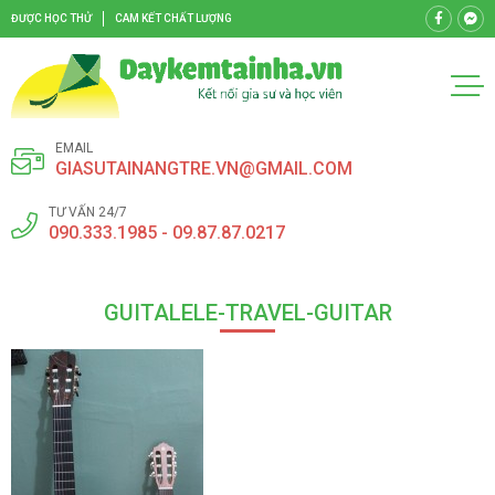
ĐƯỢC HỌC THỬ
CAM KẾT CHẤT LƯỢNG
EMAIL
GIASUTAINANGTRE.VN@GMAIL.COM
TƯ VẤN 24/7
090.333.1985 - 09.87.87.0217
GUITALELE-TRAVEL-GUITAR