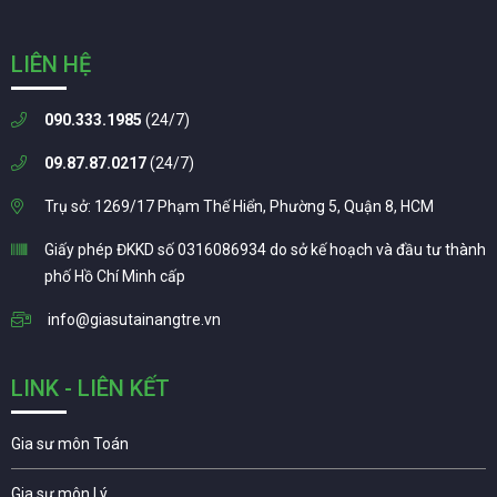
LIÊN HỆ
090.333.1985
(24/7)
09.87.87.0217
(24/7)
Trụ sở: 1269/17 Phạm Thế Hiển, Phường 5, Quận 8, HCM
Giấy phép ĐKKD số 0316086934 do sở kế hoạch và đầu tư thành
phố Hồ Chí Minh cấp
info@giasutainangtre.vn
LINK - LIÊN KẾT
Gia sư môn Toán
Gia sư môn Lý