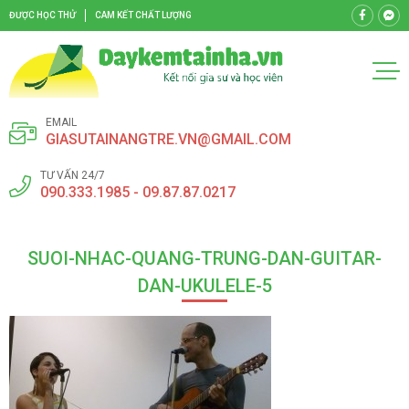
ĐƯỢC HỌC THỬ
CAM KẾT CHẤT LƯỢNG
EMAIL
GIASUTAINANGTRE.VN@GMAIL.COM
TƯ VẤN 24/7
090.333.1985 - 09.87.87.0217
SUOI-NHAC-QUANG-TRUNG-DAN-GUITAR-
DAN-UKULELE-5