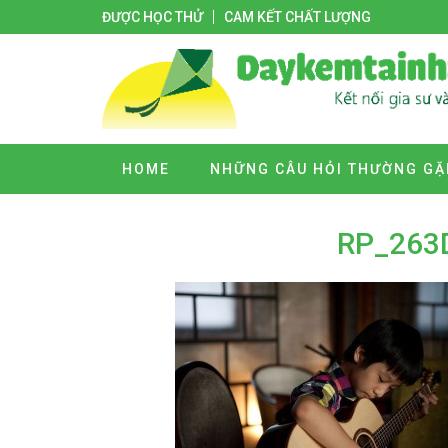
ĐƯỢC HỌC THỬ
CAM KẾT CHẤT LƯỢNG
HOME
NHỮNG CÂU HỎI THƯỜNG GẶ
RP_263