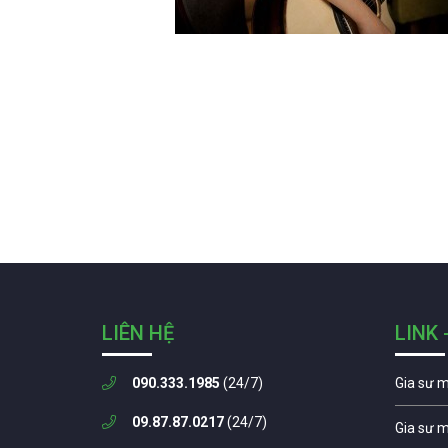
LIÊN HỆ
LINK 
090.333.1985
(24/7)
Gia sư 
09.87.87.0217
(24/7)
Gia sư 