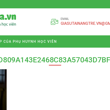
EMAIL
GIASUTAINANGTRE.VN@G
P CỦA PHỤ HUYNH HỌC VIÊN
D809A143E2468C83A57043D7BF