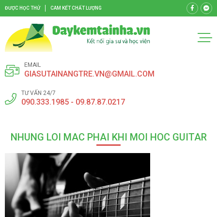
ĐƯỢC HỌC THỬ
CAM KẾT CHẤT LƯỢNG
EMAIL
GIASUTAINANGTRE.VN@GMAIL.COM
TƯ VẤN 24/7
090.333.1985 - 09.87.87.0217
NHUNG LOI MAC PHAI KHI MOI HOC GUITAR