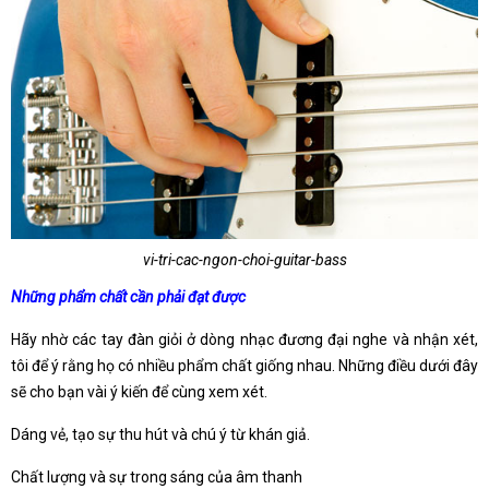
vi-tri-cac-ngon-choi-guitar-bass
Những phẩm chất cần phải đạt được
Hãy nhờ các tay đàn giỏi ở dòng nhạc đương đại nghe và nhận xét,
tôi để ý rằng họ có nhiều phẩm chất giống nhau. Những điều dưới đây
sẽ cho bạn vài ý kiến để cùng xem xét.
Dáng vẻ, tạo sự thu hút và chú ý từ khán giả.
Chất lượng và sự trong sáng của âm thanh