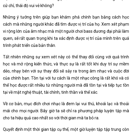
cử chỉ, thái độ vui vẻ không?
Những ý tưởng trên giúp bạn khám phá chính bạn bằng cách học
cách mà những người khác đã tìm được vị trí của họ. Xem xét phạm
vi rộng lớn của âm nhạc mà một người chơi bass đương đại phải làm
quen, sẽ rất quan trọng khi ta xác định được vị trí của mình trên quá
trình phát triển của bản thân.
Tất nhiên những sự xem xét này có thể thay đổi cùng với quá trình
học và mở rộng kiến thức, và thực sự là rất tốt khi duy trì sự mềm
dẻo, nhạy bén với sự thay đổi sẽ sảy ra trong âm nhạc và cuộc đời
của chính bạn. Tồn tại với tư cách là một nhạc công là rất khó và có
thể học được rất nhiều từ những người mà đã tồn tại và tiếp tục tồn
tại về mặt nghệ thuật, tài chính, tinh thần và thể xác.
Về cơ bản, mục đích chơi nhạc là đem lại vui thú, khoái lạc và thoải
mái cho mọi người. Bây giờ ta sẽ chỉ ra phương pháp luyện tập mà
cho ta hiệu quả cao nhất so với thời gian mà ta bỏ ra.
Quyết định một thời gian tập cụ thể, một giờ luyện tập tập trung còn