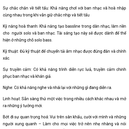
Sự chắc chắn về tiết tấu: Khả năng chơI với ban nhạc và hoà nhập
cùng nhau trong khi vẫn giữ chắc nhịp và tiết tấu
Kỹ năng hoà thanh: Khả năng tạo bassline trong dàn nhạc, làm nền
cho người solo và ban nhạc. Tài sáng tạo này sẽ được dành để thể
hiện ở những chỗ solo bass.
Kỹ thuật: Đủ kỹ thuật để chuyển tải âm nhạc được đúng đắn và chính
xác.
Sự truyền cảm: Có khả năng trình diễn rực lưả, truyền cảm chinh
phục ban nhạc và khán giả.
Nghe: Có khả năng nghe và nhái lại với những gì đang diễn ra.
Linh hoạt: Sẵn sàng thử một việc trong nhiều cách khác nhau và mở
ra những ý tưởng mới.
Bớt đi sự quan trọng hoá: Vui trên sân khấu, cười với mình và những
người xung quanh – Làm cho mọi việc trở nên nhẹ nhàng và nói