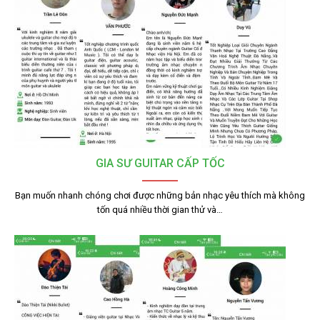
GIA SƯ GUITAR CẤP TỐC
Bạn muốn nhanh chóng chơi được những bản nhạc yêu thích mà không
tốn quá nhiều thời gian thử và…