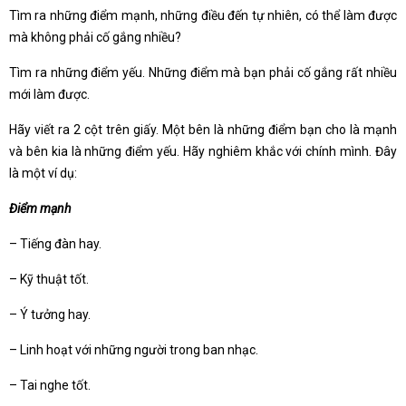
Tìm ra những điểm mạnh, những điều đến tự nhiên, có thể làm được
mà không phải cố gắng nhiều?
Tìm ra những điểm yếu. Những điểm mà bạn phải cố gắng rất nhiều
mới làm được.
Hãy viết ra 2 cột trên giấy. Một bên là những điểm bạn cho là mạnh
và bên kia là những điểm yếu. Hãy nghiêm khắc với chính mình. Đây
là một ví dụ:
Điểm mạnh
– Tiếng đàn hay.
– Kỹ thuật tốt.
– Ý tưởng hay.
– Linh hoạt với những người trong ban nhạc.
– Tai nghe tốt.