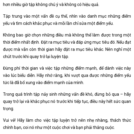
hơn nhiều giờ tập không chú ý và không có hiệu quả.
Tập trung vào một vấn đề cụ thể, nhìn vào danh mục những điểm
yếu và tìm cách khắc phục và mỗi lần chỉ sửa một điểm yếu.
Không bao giờ chọn những điều mà không thể làm được trong một
thời điểm nhất định. Đặt ra mục tiêu và đáp ứng mục tiêu đó. Nếu đạt
được mà vẫn còn thời gian hãy đặt ra mục tiêu khác. Nên nghỉ một
chút trước khi quay trở lại luyện tập.
Đừng phí thời gian và việc tập những đIểm mạnh, để dành việc này
vào lúc biểu diễn. Hãy nhớ rằng, khi vượt qua được những điểm yếu
tức là đã bổ xung vào điểm mạnh của mình.
Trong quá trình tập nảy sinh những vấn đề khó, đừng bỏ qua – hãy
quay trở lại và khắc phục nó trước khi tiếp tục, điều này hết sức quan
trọng.
Vui vẻ! Hãy làm cho việc tập luyện trở nên nhẹ nhàng, thách thức
chính bạn, coi nó như một cuộc chơi và bạn phải thắng cuộc.