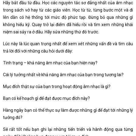
Hãy bắt đầu từ đầu. Học các nguyên tắc sơ đẳng nhất của âm nhạc
trong sách vở hay từ các giáo viên. Học từ từ, từng bước một và đi
lên dần có hệ thống tới mức độ phức tạp. Đừng bỏ qua những gì
không hiểu kỹ. Quay trở lại điểm đã hiểu rồi và tìm xem những khái
niệm sai sảy ra ở đâu. Hãy sửa những thứ đó trước.
Lúc này là lúc quan trọng nhất để xem xét những vấn đề và tìm câu
trả lời đối với những câu hỏi dưới đây:
Tình trạng – khả năng âm nhạc của bạn hiện nay?
Cái lý tưởng nhất về khả năng âm nhạc của bạn trong tương lai?
Mục đích thật sự của bạn trong hoạt động âm nhạc là gì?
Bạn có kế hoạch gì để đạt được mục đích này?
Hàng ngày bạn có thể thực sự làm được những gì để đạt tới những lý
tưởng đó?
Sẽ rất tốt nếu bạn ghi lại những tiến triển và hành động qua từng