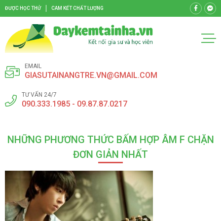
ĐƯỢC HỌC THỬ
CAM KẾT CHẤT LƯỢNG
EMAIL
GIASUTAINANGTRE.VN@GMAIL.COM
TƯ VẤN 24/7
090.333.1985 - 09.87.87.0217
NHỮNG PHƯƠNG THỨC BẤM HỢP ÂM F CHẶN
ĐƠN GIẢN NHẤT