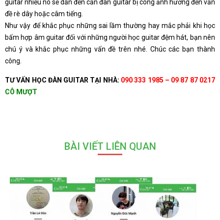
guitar nhiều nó sẽ dẫn đến cần đàn guitar bị cong ảnh hưởng đến vấn
đề rè dây hoặc câm tiếng.
Như vậy để khắc phục những sai lầm thường hay mắc phải khi học
bấm hợp âm guitar đối với những người học guitar đệm hát, bạn nên
chú ý và khắc phục những vấn đề trên nhé. Chúc các bạn thành
công.
TƯ VẤN HỌC ĐÀN GUITAR TẠI NHÀ:
090 333 1985 – 09 87 87 0217
CÔ MƯỢT
BÀI VIẾT LIÊN QUAN