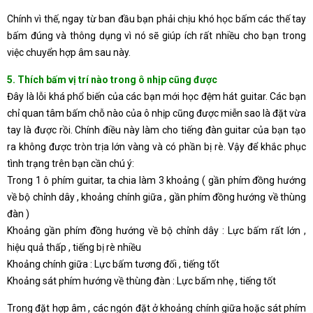
Chính vì thế, ngay từ ban đầu bạn phải chịu khó học bấm các thế tay
bấm đúng và thông dụng vì nó sẽ giúp ích rất nhiều cho bạn trong
việc chuyển hợp âm sau này.
5. Thích bấm vị trí nào trong ô nhịp cũng được
Đây là lỗi khá phổ biến của các bạn mới học đệm hát guitar. Các bạn
chỉ quan tâm bấm chỗ nào của ô nhịp cũng được miễn sao là đặt vừa
tay là được rồi. Chính điều này làm cho tiếng đàn guitar của bạn tạo
ra không được tròn trịa lớn vàng và có phần bị rè. Vậy để khắc phục
tình trạng trên bạn cần chú ý:
Trong 1 ô phím guitar, ta chia làm 3 khoảng ( gần phím đồng hướng
về bộ chỉnh dây , khoảng chính giữa , gần phím đồng hướng về thùng
đàn )
Khoảng gần phím đồng hướng về bộ chỉnh dây : Lực bấm rất lớn ,
hiệu quả thấp , tiếng bị rè nhiều
Khoảng chính giữa : Lực bấm tương đối , tiếng tốt
Khoảng sát phím hướng về thùng đàn : Lực bấm nhẹ , tiếng tốt
Trong đặt hợp âm , các ngón đặt ở khoảng chính giữa hoặc sát phím