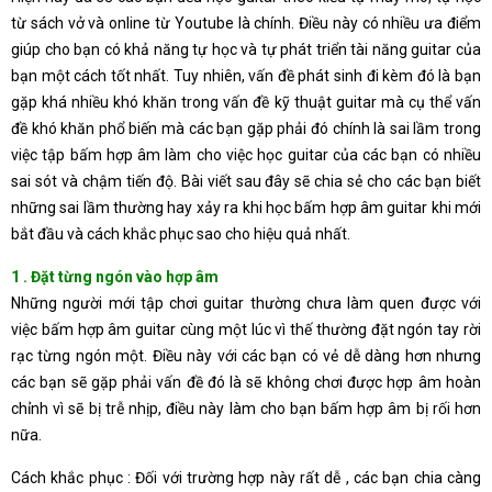
từ sách vở và online từ Youtube là chính. Điều này có nhiều ưa điểm
giúp cho bạn có khả năng tự học và tự phát triển tài năng guitar của
bạn một cách tốt nhất. Tuy nhiên, vấn đề phát sinh đi kèm đó là bạn
gặp khá nhiều khó khăn trong vấn đề kỹ thuật guitar mà cụ thể vấn
đề khó khăn phổ biến mà các bạn gặp phải đó chính là sai lầm trong
việc tập bấm hợp âm làm cho việc học guitar của các bạn có nhiều
sai sót và chậm tiến độ. Bài viết sau đây sẽ chia sẻ cho các bạn biết
những sai lầm thường hay xảy ra khi học bấm hợp âm guitar khi mới
bắt đầu và cách khắc phục sao cho hiệu quả nhất.
1 . Đặt từng ngón vào hợp âm
Những người mới tập chơi guitar thường chưa làm quen được với
việc bấm hợp âm guitar cùng một lúc vì thế thường đặt ngón tay rời
rạc từng ngón một. Điều này với các bạn có vẻ dễ dàng hơn nhưng
các bạn sẽ gặp phải vấn đề đó là sẽ không chơi được hợp âm hoàn
chỉnh vì sẽ bị trễ nhịp, điều này làm cho bạn bấm hợp âm bị rối hơn
nữa.
Cách khắc phục : Đối với trường hợp này rất dễ , các bạn chia càng