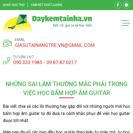
ĐƯỢC HỌC THỬ
CAM KẾT CHẤT LƯỢNG
EMAIL
GIASUTAINANGTRE.VN@GMAIL.COM
TƯ VẤN 24/7
090.333.1985 - 09.87.87.0217
NHỮNG SAI LẦM THƯỜNG MẮC PHẢI TRONG
VIỆC HỌC BẤM HỢP ÂM GUITAR
Bài viết chia sẻ các lỗi thường hay gặp đối với những người mới học
bấm hợp âm guitar từ đó đưa ra cách khắc phục để việc học guitar
được tốt nhất
Hiện nay đa số các bạn đều học guitar theo kiểu tự mày mò, tự học