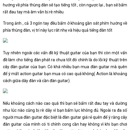
hướng về phía thùng đàn sẽ tạo tiếng tốt , còn ngược lại , bạn sẽ bấm
rất đau tay mà âm vẫn bị rè nhiều.
Trong ảnh , cả 3 ngón tay đều bấm ở khoảng gần sát phím hướng về
phía thùng đàn, vị trí này lực rât nhẹ và hiệu quả tiếng đàn tốt
Tuy nhiên ngoài các vấn đề kỹ thuật guitar của bạn thì còn một vấn
đề làm cho tiếng đàn phát ra chưa tốt đó chính là do lỗi kỹ thuật trên
cây đàn guitar của bạn. Có khá nhiều bạn mua đàn guitar mà quên
để ý mất action guitar bạn mua có cao quá không( Action là khoảng
cách giữa dây đàn và cần đàn guitar).
Nếu khoảng cách nào cao quá thì bạn sẽ bấm rất đau tay và dường
như lúc nào cũng bị rè dây vì bạn bấm lực không đủ. Ngoài ra đa số
người mua đàn guitar đặc biệt là đàn guitar giá rẻ quên để ý rằng cây
đàn guitar của mình có ti chỉnh cong cần hay không vì khi bạn chơi