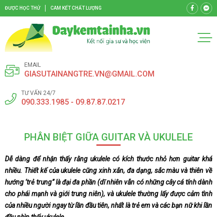
ĐƯỢC HỌC THỬ
CAM KẾT CHẤT LƯỢNG
EMAIL
GIASUTAINANGTRE.VN@GMAIL.COM
TƯ VẤN 24/7
090.333.1985 - 09.87.87.0217
PHÂN BIỆT GIỮA GUITAR VÀ UKULELE
Dễ dàng để nhận thấy rằng ukulele có kích thước nhỏ hơn guitar khá
nhiều. Thiết kế của ukulele cũng xinh xắn, đa dạng, sắc màu và thiên về
hướng ‘trẻ trung” là đại đa phần (dĩ nhiên vẫn có những cây cá tính dành
cho phái mạnh và giới trung niên), và ukulele thường lấy được cảm tình
của nhiều người ngay từ lần đầu tiên, nhất là trẻ em và các bạn nữ khi lần