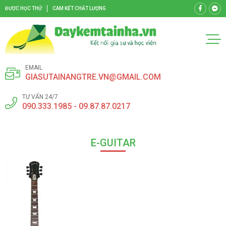
ĐƯỢC HỌC THỬ
CAM KẾT CHẤT LƯỢNG
EMAIL
GIASUTAINANGTRE.VN@GMAIL.COM
TƯ VẤN 24/7
090.333.1985 - 09.87.87.0217
E-GUITAR