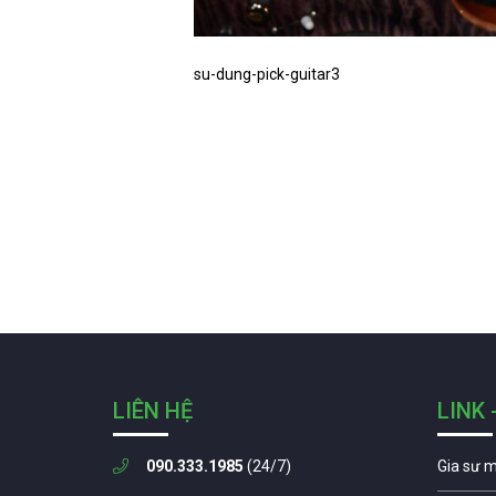
su-dung-pick-guitar3
LIÊN HỆ
LINK 
090.333.1985
(24/7)
Gia sư 