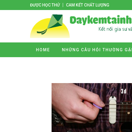
ĐƯỢC HỌC THỬ
CAM KẾT CHẤT LƯỢNG
HOME
NHỮNG CÂU HỎI THƯỜNG GẶ