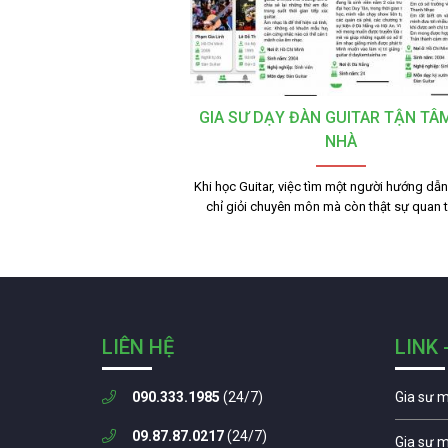
GIA SƯ DẠY ĐÀN GUITAR TẬN TÂM
NHÀ
Khi học Guitar, việc tìm một người hướng dẫ
chỉ giỏi chuyên môn mà còn thật sự quan
LIÊN HỆ
LINK 
090.333.1985
(24/7)
Gia sư 
09.87.87.0217
(24/7)
Gia sư 