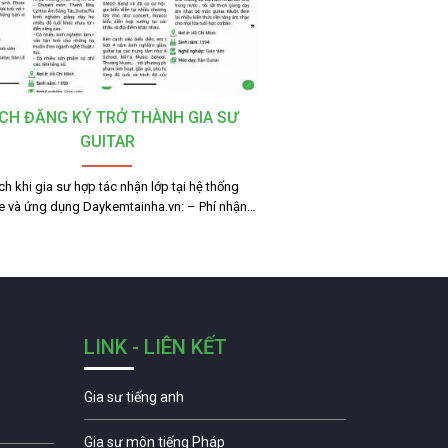
CH ĐĂNG KÝ TRỞ THÀNH GIA SƯ
GUITAR
ích khi gia sư hợp tác nhận lớp tại hệ thống
e và ứng dụng Daykemtainha.vn: – Phí nhận…
LINK - LIÊN KẾT
Gia sư tiếng anh
Gia sư môn tiếng Pháp