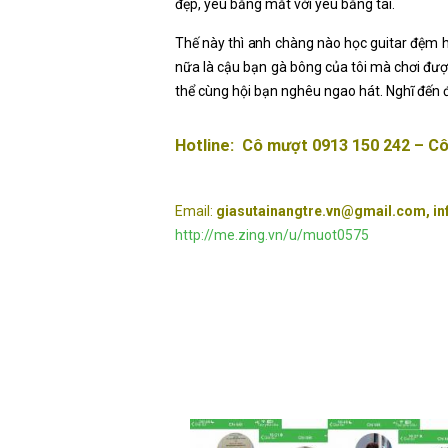
đẹp, yêu bằng mắt với yêu bằng tai.
Thế này thì anh chàng nào học guitar đệm h
nữa là cậu bạn gà bông của tôi mà chơi được
thể cùng hội bạn nghêu ngao hát. Nghĩ đến 
Hotline: Cô mượt
0913 150 242 – C
Email:
giasutainangtre.vn@gmail.com, in
http://me.zing.vn/u/muot0575