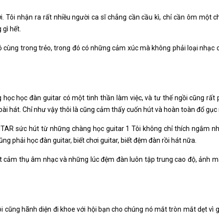
. Tôi nhận ra rất nhiều người ca sĩ chẳng cần cầu kì, chỉ cần ôm một 
gì hết.
 cùng trong trẻo, trong đó có những cảm xúc mà không phải loại nhạc cụ
 học học đàn guitar có một tinh thần làm việc, và tư thế ngồi cũng rất
i hát. Chỉ như vậy thôi là cũng cảm thấy cuốn hút và hoàn toàn đổ gục r
sức hút từ những chàng học guitar 1 Tôi không chỉ thích ngắm nhìn
 phải học đàn guitar, biết chơi guitar, biết đệm đàn rồi hát nữa.
ết cảm thụ âm nhạc và những lúc đệm đàn luôn tập trung cao độ, ảnh mắt
 cũng hãnh diện đi khoe với hội bạn cho chúng nó mắt tròn mắt dẹt vì ghen