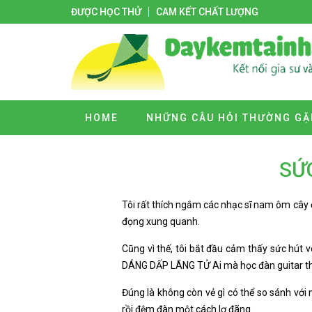
ĐƯỢC HỌC THỬ
CAM KẾT CHẤT LƯỢNG
HOME
NHỮNG CÂU HỎI THƯỜNG GẶ
SỨ
Tôi rất thích ngắm các nhạc sĩ nam ôm cây 
đọng xung quanh.
Cũng vì thế, tôi bắt đầu cảm thấy sức hú
DÁNG DẤP LÃNG TỬ Ai mà học đàn guitar thì
Đúng là không còn vẻ gì có thể so sánh với
rồi đệm đàn một cách lơ đãng.