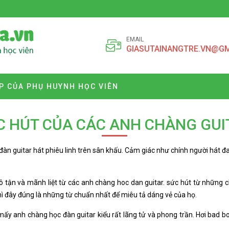
EMAIL
GIASUTAINANGTRE.VN@G
P CỦA PHỤ HUYNH HỌC VIÊN
C HÚT CỦA CÁC ANH CHÀNG GUI
đàn guitar hát phiêu linh trên sân khấu. Cảm giác như chính người hát đ
t vô tận và mãnh liệt từ các anh chàng hoc dan guitar. sức hút từ nh
 đây đúng là những từ chuẩn nhất để miêu tả dáng vẻ của họ.
 mấy anh chàng học đàn guitar kiểu rất lãng tử và phong trần. Hơi bad b