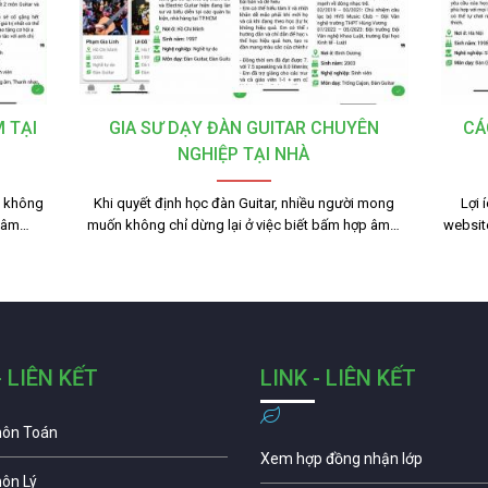
 TẠI
GIA SƯ DẠY ĐÀN GUITAR CHUYÊN
CÁ
NGHIỆP TẠI NHÀ
n không
Khi quyết định học đàn Guitar, nhiều người mong
Lợi 
 tâm…
muốn không chỉ dừng lại ở việc biết bấm hợp âm…
websit
- LIÊN KẾT
LINK - LIÊN KẾT
môn Toán
Xem hợp đồng nhận lớp
môn Lý