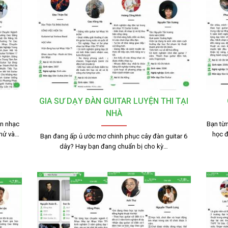
GIA SƯ DẠY ĐÀN GUITAR LUYỆN THI TẠI
NHÀ
n nhạc
Bạn từn
thử và…
học 
Bạn đang ấp ủ ước mơ chinh phục cây đàn guitar 6
dây? Hay bạn đang chuẩn bị cho kỳ…