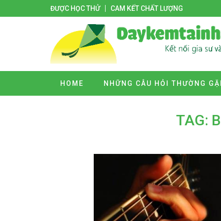
ĐƯỢC HỌC THỬ
CAM KẾT CHẤT LƯỢNG
HOME
NHỮNG CÂU HỎI THƯỜNG GẶ
TAG: B