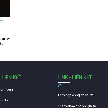
̣C
 bàn tay
để…
- LIÊN KẾT
LINK - LIÊN KẾT
môn Toán
Xem hợp đồng nhận lớp
môn Lý
Tham khảo học phí gia sư