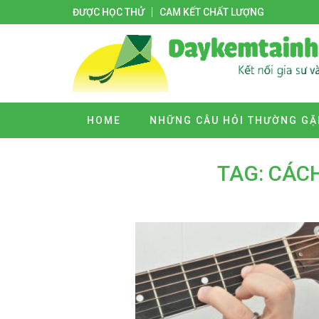
ĐƯỢC HỌC THỬ
CAM KẾT CHẤT LƯỢNG
HOME
NHỮNG CÂU HỎI THƯỜNG GẶ
TAG: CÁC