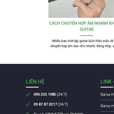
CÁCH CHUYỂN HỢP ÂM NHANH KH
GUITAR
Nhiều bạn mới tập guitar luôn thắc mắc về
chuyển hợp âm sao cho nhanh, đúng nhịp. 
LIÊN HỆ
LINK 
090.333.1985
(24/7)
Gia sư 
09.87.87.0217
(24/7)
Gia sư 