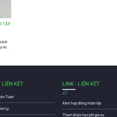
I TẬP
 cách
Lý do…
- LIÊN KẾT
LINK - LIÊN KẾT
môn Toán
Xem hợp đồng nhận lớp
môn Lý
Tham khảo học phí gia sư