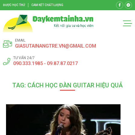
ĐƯỢC HỌC THỬ
CAM KẾT CHẤT LƯỢNG
EMAIL
GIASUTAINANGTRE.VN@GMAIL.COM
TƯ VẤN 24/7
090.333.1985 - 09.87.87.0217
TAG: CÁCH HỌC ĐÀN GUITAR HIỆU QUẢ