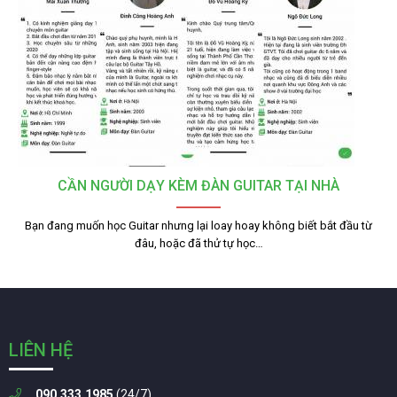
CẦN NGƯỜI DẠY KÈM ĐÀN GUITAR TẠI NHÀ
Bạn đang muốn học Guitar nhưng lại loay hoay không biết bắt đầu từ
đâu, hoặc đã thử tự học…
LIÊN HỆ
090.333.1985
(24/7)