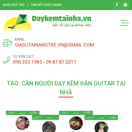
ĐƯỢC HỌC THỬ
CAM KẾT CHẤT LƯỢNG
EMAIL
GIASUTAINANGTRE.VN@GMAIL.COM
TƯ VẤN 24/7
090.333.1985 - 09.87.87.0217
TAG: CẦN NGƯỜI DẠY KÈM ĐÀN GUITAR TẠI
NHÀ