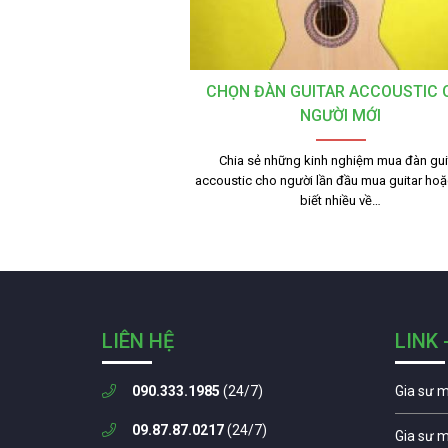
CHỌN ĐÀN GUITAR ACCOUSTIC 
NGƯỜI MỚI
Chia sẻ những kinh nghiệm mua đàn gui
accoustic cho người lần đầu mua guitar ho
biết nhiều về…
LIÊN HỆ
LINK 
090.333.1985
(24/7)
Gia sư 
09.87.87.0217
(24/7)
Gia sư 