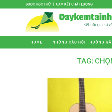
ĐƯỢC HỌC THỬ
CAM KẾT CHẤT LƯỢNG
HOME
NHỮNG CÂU HỎI THƯỜNG GẶ
TAG: CHỌ