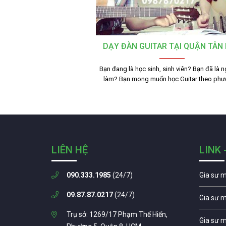
DẠY ĐÀN GUITAR TẠI QUẬN TÂN
Bạn đang là học sinh, sinh viên? Bạn đã là n
làm? Bạn mong muốn học Guitar theo ph
LIÊN HỆ
LINK 
090.333.1985
(24/7)
Gia sư 
09.87.87.0217
(24/7)
Gia sư 
Trụ sở: 1269/17 Phạm Thế Hiển,
Gia sư 