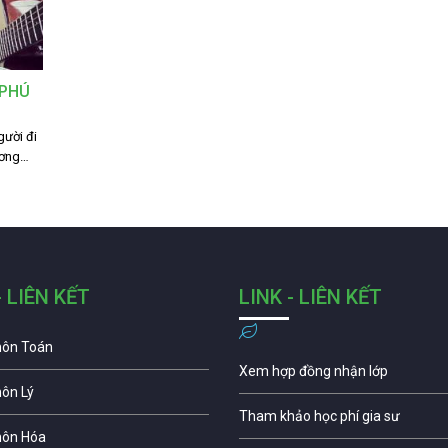
 PHÚ
gười đi
ương…
- LIÊN KẾT
LINK - LIÊN KẾT
môn Toán
Xem hợp đồng nhận lớp
môn Lý
Tham khảo học phí gia sư
môn Hóa