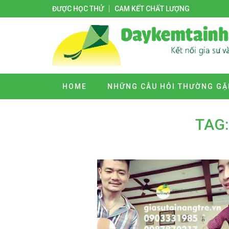
ĐƯỢC HỌC THỬ
CAM KẾT CHẤT LƯỢNG
HOME
NHỮNG CÂU HỎI THƯỜNG GẶ
TAG: