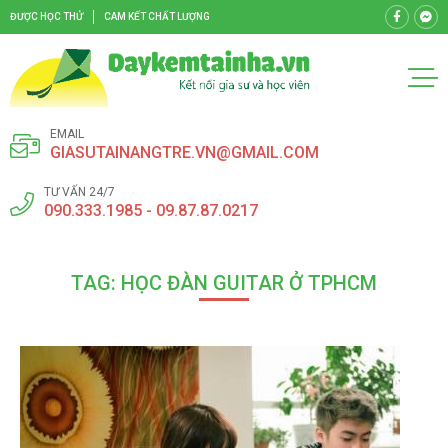
ĐƯỢC HỌC THỬ
CAM KẾT CHẤT LƯỢNG
EMAIL
GIASUTAINANGTRE.VN@GMAIL.COM
TƯ VẤN 24/7
090.333.1985 - 09.87.87.0217
TAG: HỌC ĐÀN GUITAR Ở TPHCM