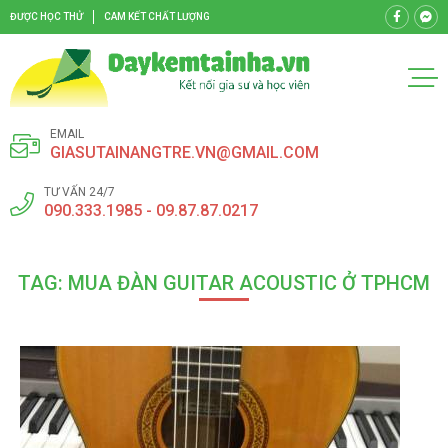
ĐƯỢC HỌC THỬ
CAM KẾT CHẤT LƯỢNG
EMAIL
GIASUTAINANGTRE.VN@GMAIL.COM
TƯ VẤN 24/7
090.333.1985 - 09.87.87.0217
TAG: MUA ĐÀN GUITAR ACOUSTIC Ở TPHCM