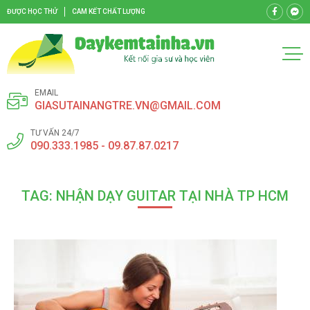
ĐƯỢC HỌC THỬ
CAM KẾT CHẤT LƯỢNG
EMAIL
GIASUTAINANGTRE.VN@GMAIL.COM
TƯ VẤN 24/7
090.333.1985 - 09.87.87.0217
TAG: NHẬN DẠY GUITAR TẠI NHÀ TP HCM