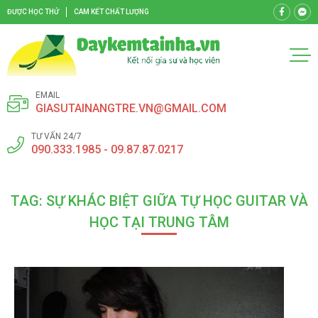
ĐƯỢC HỌC THỬ
CAM KẾT CHẤT LƯỢNG
EMAIL
GIASUTAINANGTRE.VN@GMAIL.COM
TƯ VẤN 24/7
090.333.1985 - 09.87.87.0217
TAG: SỰ KHÁC BIỆT GIỮA TỰ HỌC GUITAR VÀ
HỌC TẠI TRUNG TÂM