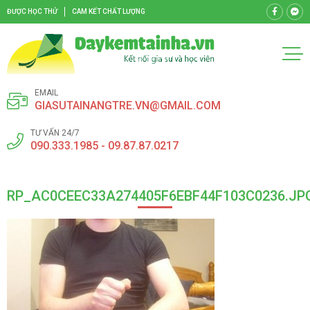
ĐƯỢC HỌC THỬ
CAM KẾT CHẤT LƯỢNG
EMAIL
GIASUTAINANGTRE.VN@GMAIL.COM
TƯ VẤN 24/7
090.333.1985 - 09.87.87.0217
RP_AC0CEEC33A274405F6EBF44F103C0236.JP