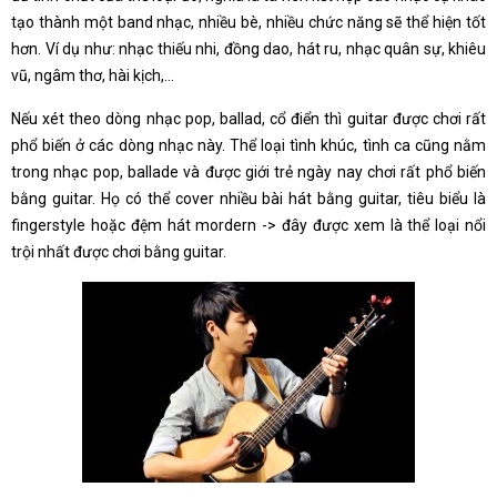
tạo thành một band nhạc, nhiều bè, nhiều chức năng sẽ thể hiện tốt
hơn. Ví dụ như: nhạc thiếu nhi, đồng dao, hát ru, nhạc quân sự, khiêu
vũ, ngâm thơ, hài kịch,…
Nếu xét theo dòng nhạc pop, ballad, cổ điển thì guitar được chơi rất
phổ biến ở các dòng nhạc này. Thể loại tình khúc, tình ca cũng nằm
trong nhạc pop, ballade và được giới trẻ ngày nay chơi rất phổ biến
bằng guitar. Họ có thể cover nhiều bài hát bằng guitar, tiêu biểu là
fingerstyle hoặc đệm hát mordern -> đây được xem là thể loại nổi
trội nhất được chơi bằng guitar.