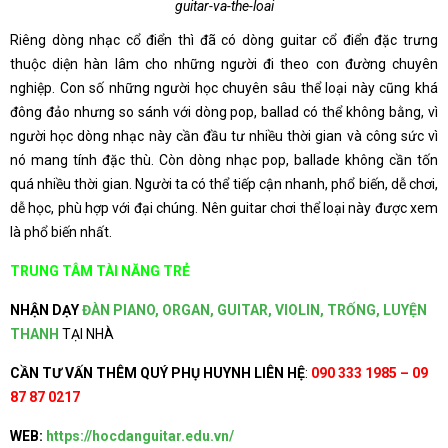
guitar-va-the-loai
Riêng dòng nhạc cổ điển thì đã có dòng guitar cổ điển đặc trưng
thuộc diện hàn lâm cho những người đi theo con đường chuyên
nghiệp. Con số những người học chuyên sâu thể loại này cũng khá
đông đảo nhưng so sánh với dòng pop, ballad có thể không bằng, vì
người học dòng nhạc này cần đầu tư nhiều thời gian và công sức vì
nó mang tính đặc thù. Còn dòng nhạc pop, ballade không cần tốn
quá nhiều thời gian. Người ta có thể tiếp cận nhanh, phổ biến, dễ chơi,
dễ học, phù hợp với đại chúng. Nên guitar chơi thể loại này được xem
là phổ biến nhất.
TRUNG TÂM TÀI NĂNG TRẺ
NHẬN DẠY
ĐÀN PIANO, ORGAN, GUITAR, VIOLIN, TRỐNG, LUYỆN
THANH
TẠI NHÀ
CẦN TƯ VẤN THÊM QUÝ PHỤ HUYNH LIÊN HỆ
:
090 333 1985 – 09
87 87 0217
WEB:
https://hocdanguitar.edu.vn/