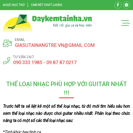
ĐƯỢC HỌC THỬ
CAM KẾT CHẤT LƯỢNG
EMAIL
GIASUTAINANGTRE.VN@GMAIL.COM
TƯ VẤN 24/7
090.333.1985 - 09.87.87.0217
THỂ LOẠI NHẠC PHÙ HỢP VỚI GUITAR NHẤT
!!!
Trước hết ta sẽ liệt kê một số thể loại nhạc, từ đó mới tìm hiểu sâu hơn
xem thể loại nhạc nào được chơi guitar nhiều nhất. Phân loại theo chức
năng ta có một số các thể loại nhạc sau:
*Tình khúc hay tình ca