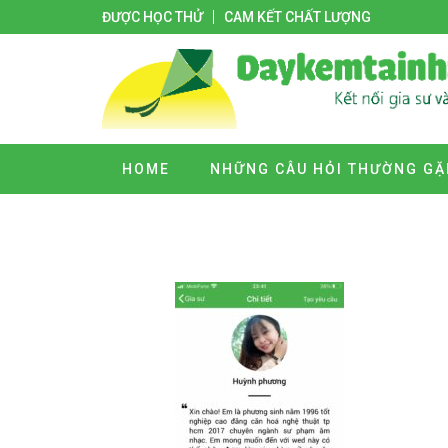
ĐƯỢC HỌC THỬ
CAM KẾT CHẤT LƯỢNG
HOME
NHỮNG CÂU HỎI THƯỜNG GẶ