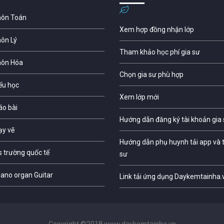
môn Toán
Xem hợp đồng nhận lớp
môn Lý
Tham khảo học phí gia sư
môn Hóa
Chọn gia sư phù hợp
iểu học
Xem lớp mới
áo bài
Hướng dẫn đăng ký tài khoản gia
ạy vẽ
Hướng dẫn phụ huynh tải app và t
s trường quốc tế
sư
iano organ Guitar
Link tải ứng dụng Daykemtainha.
Copyright ©2018 www.daykemtainha.vn