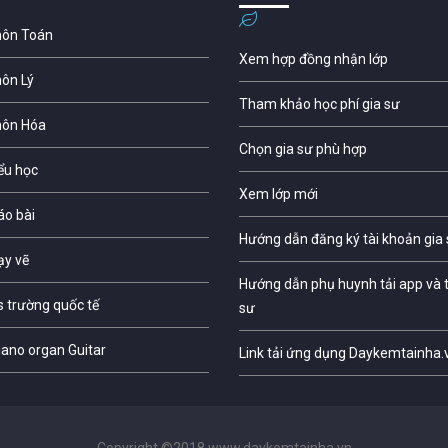
môn Toán
Xem hợp đồng nhận lớp
môn Lý
Tham khảo học phí gia sư
môn Hóa
Chọn gia sư phù hợp
iểu học
Xem lớp mới
áo bài
Hướng dẫn đăng ký tài khoản gia
ạy vẽ
Hướng dẫn phụ huynh tải app và t
s trường quốc tế
sư
iano organ Guitar
Link tải ứng dụng Daykemtainha.
Copyright ©2018 www.daykemtainha.vn