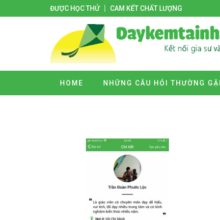
ĐƯỢC HỌC THỬ
CAM KẾT CHẤT LƯỢNG
HOME
NHỮNG CÂU HỎI THƯỜNG GẶ