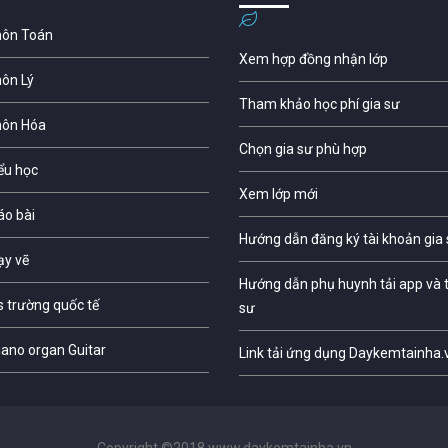
môn Toán
Xem hợp đồng nhận lớp
môn Lý
Tham khảo học phí gia sư
môn Hóa
Chọn gia sư phù hợp
iểu học
Xem lớp mới
áo bài
Hướng dẫn đăng ký tài khoản gia
ạy vẽ
Hướng dẫn phụ huynh tải app và t
s trường quốc tế
sư
iano organ Guitar
Link tải ứng dụng Daykemtainha.
Copyright ©2018 www.daykemtainha.vn