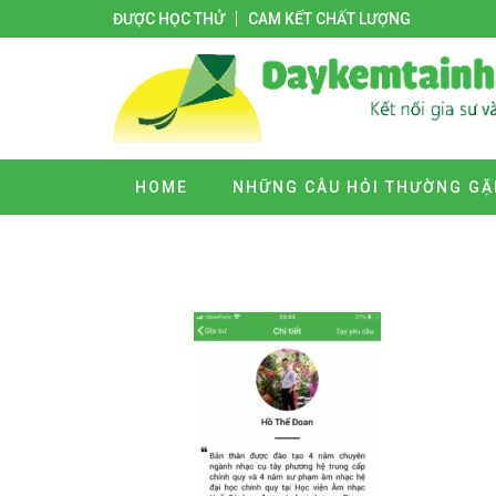
ĐƯỢC HỌC THỬ
CAM KẾT CHẤT LƯỢNG
HOME
NHỮNG CÂU HỎI THƯỜNG GẶ