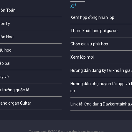
môn Toán
Xem hợp đồng nhận lớp
môn Lý
Tham khảo học phí gia sư
môn Hóa
Chọn gia sư phù hợp
iểu học
Xem lớp mới
áo bài
Hướng dẫn đăng ký tài khoản gia
ạy vẽ
Hướng dẫn phụ huynh tải app và t
s trường quốc tế
sư
iano organ Guitar
Link tải ứng dụng Daykemtainha.
Copyright ©2018 www.daykemtainha.vn