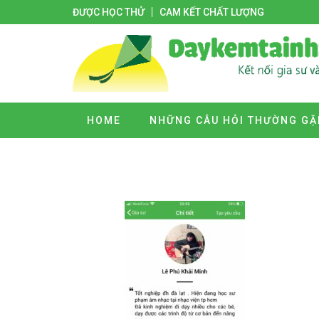
ĐƯỢC HỌC THỬ
CAM KẾT CHẤT LƯỢNG
HOME
NHỮNG CÂU HỎI THƯỜNG GẶ