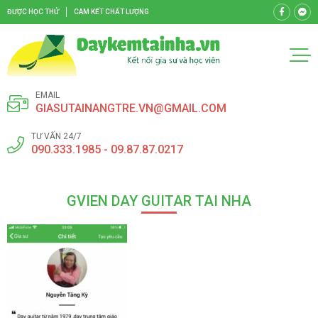
ĐƯỢC HỌC THỬ
CAM KẾT CHẤT LƯỢNG
EMAIL
GIASUTAINANGTRE.VN@GMAIL.COM
TƯ VẤN 24/7
090.333.1985 - 09.87.87.0217
GVIEN DAY GUITAR TAI NHA