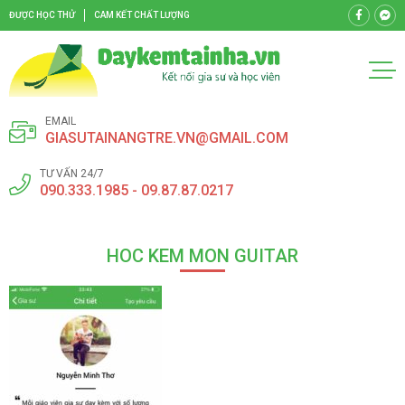
ĐƯỢC HỌC THỬ
CAM KẾT CHẤT LƯỢNG
EMAIL
GIASUTAINANGTRE.VN@GMAIL.COM
TƯ VẤN 24/7
090.333.1985 - 09.87.87.0217
HOC KEM MON GUITAR